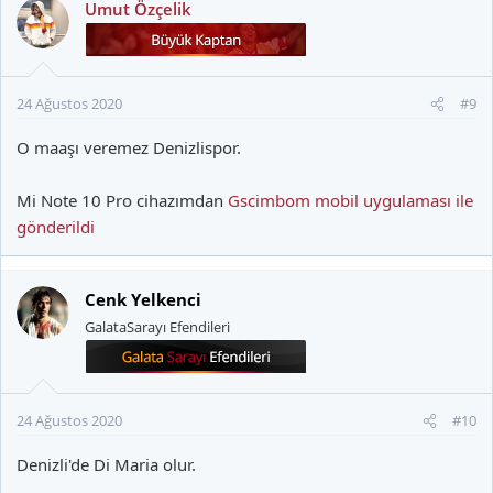
Umut Özçelik
24 Ağustos 2020
#9
O maaşı veremez Denizlispor.
Mi Note 10 Pro cihazımdan
Gscimbom mobil uygulaması ile
gönderildi
Cenk Yelkenci
GalataSarayı Efendileri
24 Ağustos 2020
#10
Denizli'de Di Maria olur.