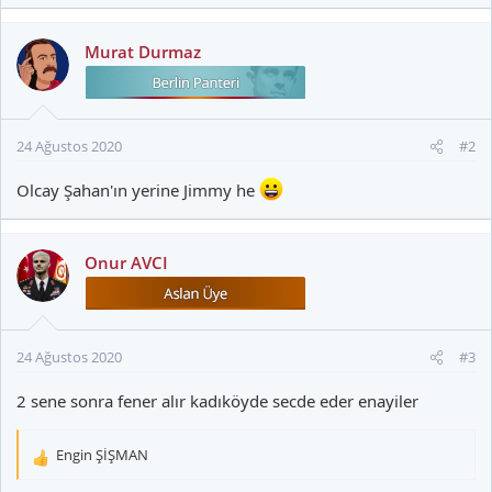
Murat Durmaz
24 Ağustos 2020
#2
Olcay Şahan'ın yerine Jimmy he
Onur AVCI
24 Ağustos 2020
#3
2 sene sonra fener alır kadıköyde secde eder enayiler
Engin ŞİŞMAN
T
e