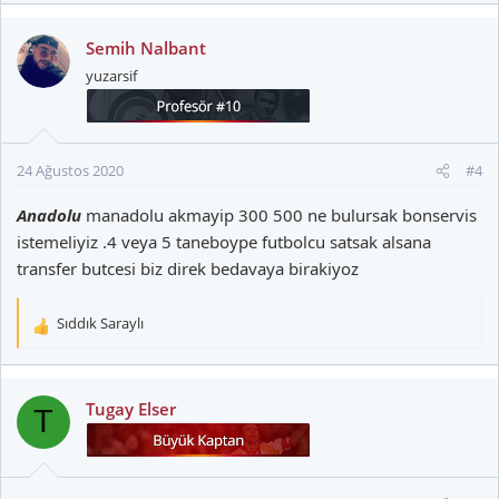
p
k
Semih Nalbant
i
yuzarsif
l
e
r
:
24 Ağustos 2020
#4
Anadolu
manadolu akmayip 300 500 ne bulursak bonservis
istemeliyiz .4 veya 5 taneboype futbolcu satsak alsana
transfer butcesi biz direk bedavaya birakiyoz
Sıddık Saraylı
T
e
p
k
Tugay Elser
T
i
l
e
r