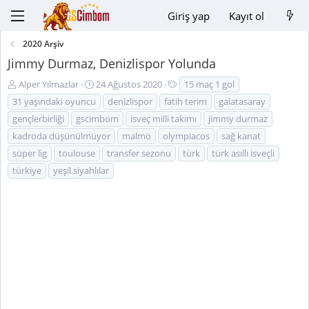
Giriş yap
Kayıt ol
2020 Arşiv
Jimmy Durmaz, Denizlispor Yolunda
K
B
E
Alper Yılmazlar
24 Ağustos 2020
15 maç 1 gol
o
a
t
31 yaşındaki oyuncu
denizlispor
fatih terim
galatasaray
n
ş
i
gençlerbirliği
gscimbom
isveç milli takımı
jimmy durmaz
u
l
k
kadroda düşünülmüyor
malmö
olympiacos
sağ kanat
y
a
e
u
n
t
süper lig
toulouse
transfer sezonu
türk
türk asıllı isveçli
B
g
l
türkiye
yeşil siyahlılar
a
ı
e
ş
ç
r
l
t
a
a
t
r
a
i
n
h
i