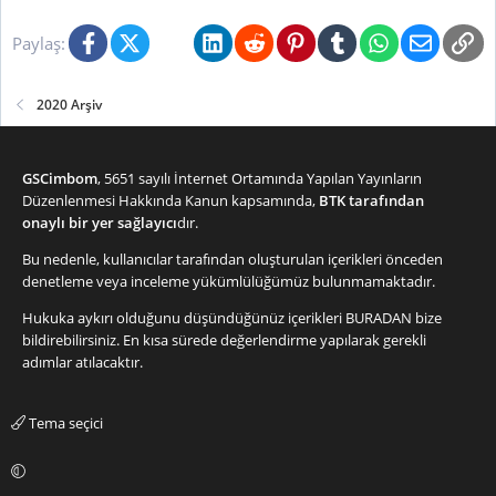
l
Facebook
X (Twitter)
Bluesky
LinkedIn
Reddit
Pinterest
Tumblr
WhatsApp
E-posta
Li
e
Paylaş:
r
:
2020 Arşiv
GSCimbom
, 5651 sayılı İnternet Ortamında Yapılan Yayınların
Düzenlenmesi Hakkında Kanun kapsamında,
BTK tarafından
onaylı bir yer sağlayıcı
dır.
Bu nedenle, kullanıcılar tarafından oluşturulan içerikleri önceden
denetleme veya inceleme yükümlülüğümüz bulunmamaktadır.
Hukuka aykırı olduğunu düşündüğünüz içerikleri
BURADAN
bize
bildirebilirsiniz. En kısa sürede değerlendirme yapılarak gerekli
adımlar atılacaktır.
Tema seçici