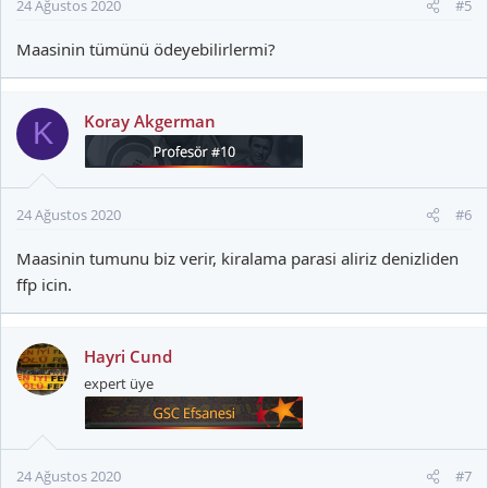
24 Ağustos 2020
#5
:
Maasinin tümünü ödeyebilirlermi?
Koray Akgerman
K
24 Ağustos 2020
#6
Maasinin tumunu biz verir, kiralama parasi aliriz denizliden
ffp icin.
Hayri Cund
expert üye
24 Ağustos 2020
#7