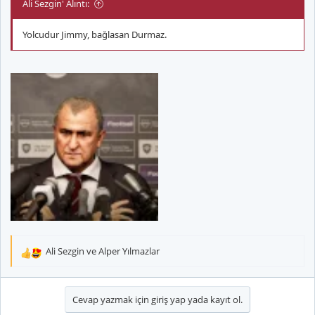
Ali Sezgin' Alıntı:
Yolcudur Jimmy, bağlasan Durmaz.
Ali Sezgin
ve
Alper Yılmazlar
T
e
p
k
Cevap yazmak için giriş yap yada kayıt ol.
i