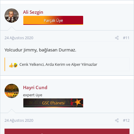
Ali Sezgin
24 Ağustos 2020
#11
Yolcudur Jimmy, bağlasan Durmaz.
Cenk Yelkenci
,
Arda Kerim
ve
Alper Yılmazlar
T
e
p
k
Hayri Cund
i
expert üye
l
e
r
:
24 Ağustos 2020
#12