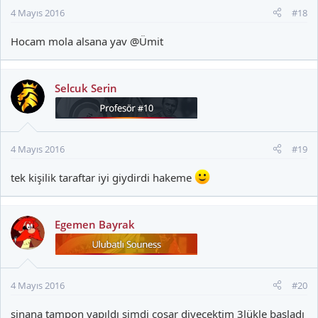
4 Mayıs 2016
#18
Hocam mola alsana yav @Ümit
Selcuk Serin
4 Mayıs 2016
#19
tek kişilik taraftar iyi giydirdi hakeme
Egemen Bayrak
4 Mayıs 2016
#20
sinana tampon yapıldı şimdi coşar diyecektim 3lükle başladı