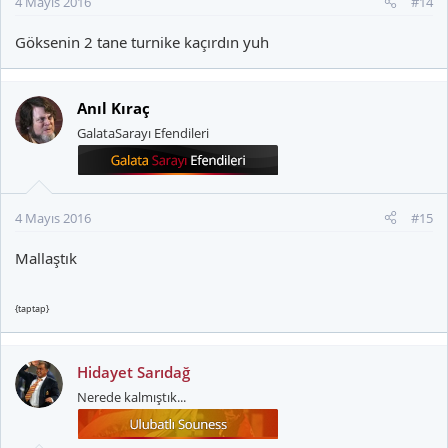
4 Mayıs 2016
#14
Göksenin 2 tane turnike kaçırdın yuh
Anıl Kıraç
GalataSarayı Efendileri
4 Mayıs 2016
#15
Mallaştık
{taptap}
Hidayet Sarıdağ
Nerede kalmıştık...