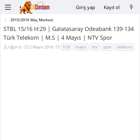
Giriş yap
Kayıt ol
2015/2016 Maç Merkezi
STBL 15/16 H:29 | Galatasaray Odeabank 139-134
Türk Telekom | M.S | 4 Mayıs | NTV Spor
K
B
E
Uğur İz
2 Mayıs 2016
h29
mayıs
ntv
spor
telekom
o
a
t
n
ş
i
u
l
k
y
a
e
u
n
t
B
g
l
a
ı
e
ş
ç
r
l
t
a
a
t
r
a
i
n
h
i