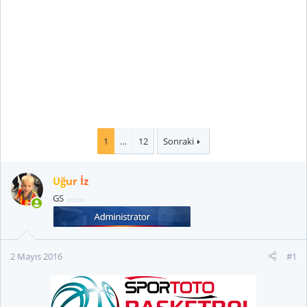
1
…
12
Sonraki
Uğur İz
GS
2 Mayıs 2016
#1