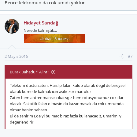
Bence telekomun da cok umidi yoktur
Hidayet Sarıdağ
Nerede kalmıştık...
2 Mayıs 2016
#7
Burak Bahadur' Alıntı:
Telekom dustu zaten. Haislip falan kulup olarak degil de bireysel
olarak kumede kalmak icin asilir, zor mac olur
Zaten hem antrenmansiz cikacsgiz hem rotasyonumuz cok dar
olacak. Sakatlik falan olmasin da kazanmasak da cok umrumda
olmaz benim sahsen.
Bi de sanirim Ege'yi bu mac biraz fazla kullanacagiz, umarim iyi
degerlendirir