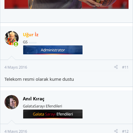
Uğur İz
GS
4 Mayıs 2016
#11
Telekom resmi olarak kume dustu
Anıl Kıraç
GalataSarayı Efendileri
4 Mayıs 2016
#12