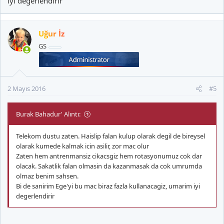
iyi degerlendirir
Uğur İz
GS
2 Mayıs 2016
#5
Burak Bahadur' Alıntı:
Telekom dustu zaten. Haislip falan kulup olarak degil de bireysel
olarak kumede kalmak icin asilir, zor mac olur
Zaten hem antrenmansiz cikacsgiz hem rotasyonumuz cok dar
olacak. Sakatlik falan olmasin da kazanmasak da cok umrumda
olmaz benim sahsen.
Bi de sanirim Ege'yi bu mac biraz fazla kullanacagiz, umarim iyi
degerlendirir