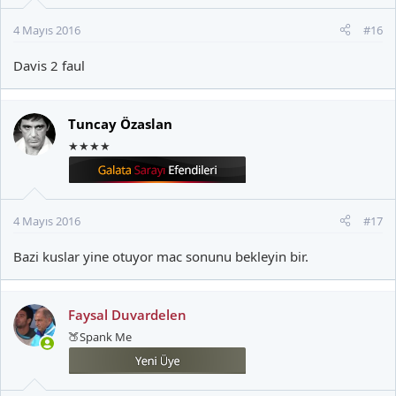
4 Mayıs 2016
#16
Davis 2 faul
Tuncay Özaslan
★★★★
4 Mayıs 2016
#17
Bazi kuslar yine otuyor mac sonunu bekleyin bir.
Faysal Duvardelen
🍑Spank Me