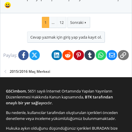
1
…
12
Sonraki
Cevap yazmak için giriş yap yada kayıt ol.
Facebook
X (Twitter)
Bluesky
LinkedIn
Reddit
Pinterest
Tumblr
WhatsApp
E-posta
Li
Paylaş:
2015/2016 Maç Merkezi
GSCimbom
, 5651 sayılı İnternet Ortamında Yapılan Yayınların
Düzenlenmesi Hakkında Kanun kapsamında,
BTK tarafından
onaylı bir yer sağlayıcı
dır.
Bu nedenle, kullanıcılar tarafından oluşturulan içerikleri önceden
denetleme veya inceleme yükümlülüğümüz bulunmamaktadır.
Hukuka aykırı olduğunu düşündüğünüz içerikleri
BURADAN
bize