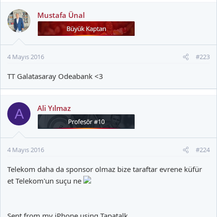
Mustafa Ünal
4 Mayıs 2016
#223
TT Galatasaray Odeabank <3
Ali Yılmaz
A
4 Mayıs 2016
#224
Telekom daha da sponsor olmaz bize taraftar evrene küfür
et Telekom'un suçu ne
Sent from my iPhone using Tapatalk