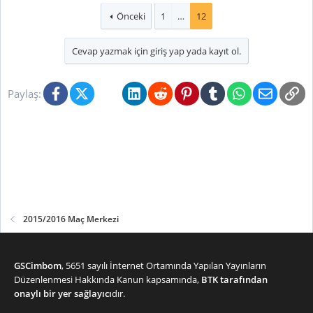
Önceki
1
…
12
Cevap yazmak için giriş yap yada kayıt ol.
Facebook
X (Twitter)
Bluesky
LinkedIn
Reddit
Pinterest
Tumblr
WhatsApp
E-posta
Li
Paylaş:
2015/2016 Maç Merkezi
GSCimbom
, 5651 sayılı İnternet Ortamında Yapılan Yayınların
Düzenlenmesi Hakkında Kanun kapsamında,
BTK tarafından
onaylı bir yer sağlayıcı
dır.