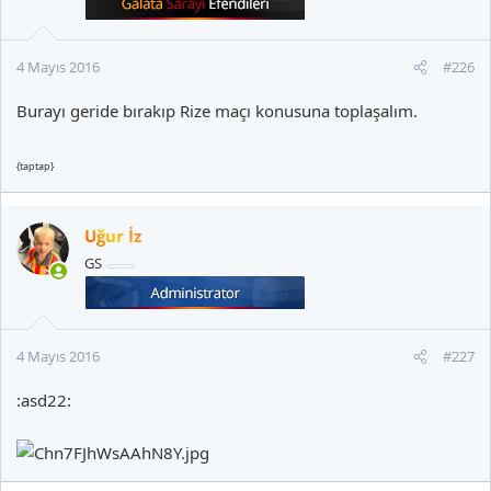
4 Mayıs 2016
#226
Burayı geride bırakıp Rize maçı konusuna toplaşalım.
{taptap}
Uğur İz
GS
4 Mayıs 2016
#227
:asd22: