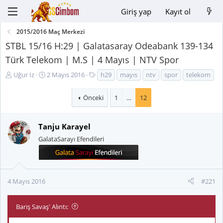
Giriş yap
Kayıt ol
2015/2016 Maç Merkezi
STBL 15/16 H:29 | Galatasaray Odeabank 139-134
Türk Telekom | M.S | 4 Mayıs | NTV Spor
K
B
E
Uğur İz
2 Mayıs 2016
h29
mayıs
ntv
spor
telekom
o
a
t
n
ş
i
Önceki
1
…
12
u
l
k
y
a
e
u
n
t
Tanju Karayel
B
g
l
GalataSarayı Efendileri
a
ı
e
ş
ç
r
l
t
a
a
4 Mayıs 2016
#221
t
r
a
i
n
h
Bariş Savaş' Alıntı:
i